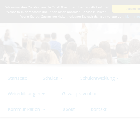
Wir verwenden Cookies, um die Qualität und Benutzerfreundlichkeit der
Zustimm
Webseite zu verbessern und Ihnen einen besseren Service zu bieten.
Wenn Sie auf Zustimmen klicken, erklären Sie sich damit einverstanden.
Mehr Info
Startseite
Schulen
Schulentwicklung
Weiterbildungen
Gewaltprävention
Kommunikation
about
Kontakt